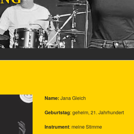
Name:
Jana Gleich
Geburtstag
: geheim, 21. Jahrhundert
Instrument
: meine Stimme