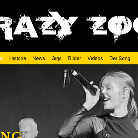
d
Historie
News
Gigs
Bilder
Videos
Der Song
ANG